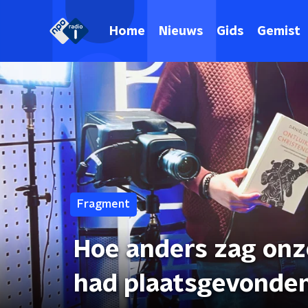
Home
Nieuws
Gids
Gemist
Fragment
Hoe anders zag onze
had plaatsgevonde