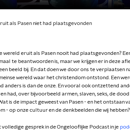
ruit als Pasen niet had plaatsgevonden
 wereld eruit als Pasen nooit had plaatsgevonden? Een
maal te beantwoorden is, maar we krijgen er in deze afl
een beeld bij. En dat doen we door ons te verplaatsen n
meinse wereld waar het christendom ontstond. Een wer
d anders is dan de onze. En vooral ook ontzettend and
n had, over bijvoorbeeld armen, slaven, seks, de dood
at is de impact geweest van Pasen - en het ontstaan v
m - op onze cultuur en de denkbeelden die wij hebben
t volledige gesprek in de Ongelooflijke Podcast in je
pod