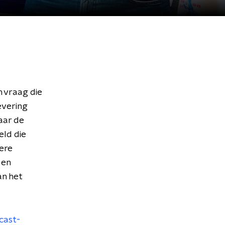
 vraag die
evering
aar de
eld die
ere
 en
an het
?
cast-