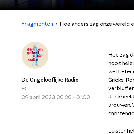
Fragmenten
Hoe anders zag onze wereld e
Hoe zag de
nooit hele
wel beter 
De Ongelooflijke Radio
Grieks-Ro
verbluffen
EO
denkbeelde
09 april 2023 00:00 - 01:00
vrouwen. W
christendo
Luister he