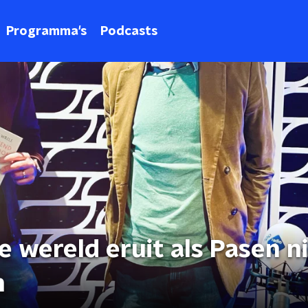
Programma's
Podcasts
 wereld eruit als Pasen n
n