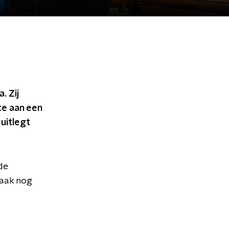
. Zij
te aan een
uitlegt
de
vaak nog