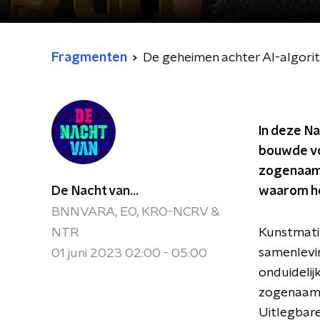
Fragmenten
De geheimen achter AI-algori
In deze N
bouwde vo
zogenaamd 
De Nacht van...
waarom he
BNNVARA, EO, KRO-NCRV &
NTR
Kunstmatig
samenlevin
01 juni 2023 02:00 - 05:00
onduidelij
zogenaamde
Uitlegbare