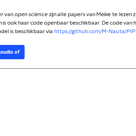
er van
open science
zijn alle papers van Meike te lezen
n is ook haar code openbaar beschikbaar. De code van 
del is beschikbaar via
https://github.com/M-Nauta/PI
 audio af