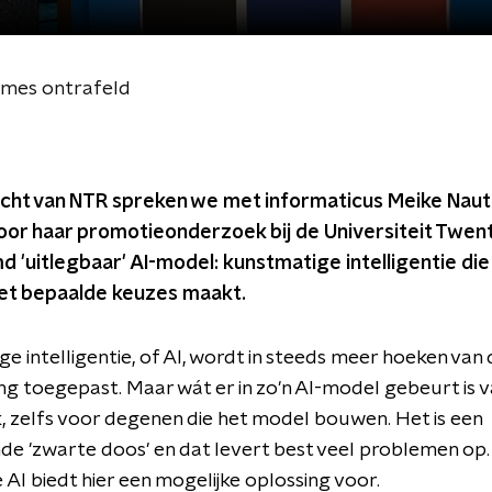
tmes ontrafeld
acht van NTR spreken we met informaticus Meike Nauta
or haar promotieonderzoek bij de Universiteit Twen
'uitlegbaar' AI-model: kunstmatige intelligentie die 
t bepaalde keuzes maakt.
e intelligentie, of AI, wordt in steeds meer hoeken van 
g toegepast. Maar wát er in zo'n AI-model gebeurt is 
k, zelfs voor degenen die het model bouwen. Het is een
 'zwarte doos' en dat levert best veel problemen op.
 AI biedt hier een mogelijke oplossing voor.