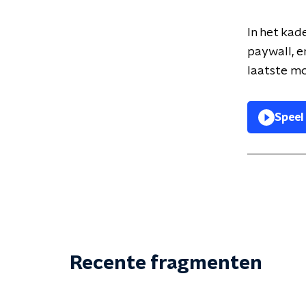
In het kad
paywall, e
laatste mo
Speel
Recente fragmenten