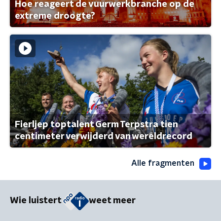
Hoe reageert de vuurwerkbranche op de
extreme droogte?
Fierljep toptalent Germ Terpstra tien
centimeter verwijderd van wereldrecord
Alle fragmenten
Wie luistert
weet meer