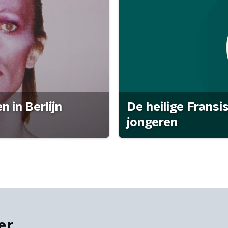
 in Berlijn
De heilige Fransi
jongeren
er