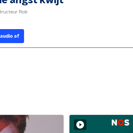
le angst kwijt
structeur Rob
 audio af