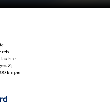
de
 reis
 laatste
en. Zij
200 km per
rd