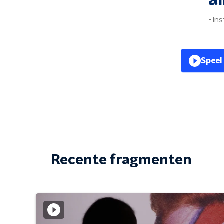
al
In
Speel
Recente fragmenten