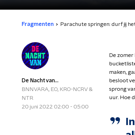
Fragmenten
Parachute springen: durf jij he
De zomer l
bucketliste
maken, gaa
De Nacht van...
besloot ve
sprong va
BNNVARA, EO, KRO-NCRV &
uur. Hoe d
NTR
20 juni 2022 02:00 - 05:00
I