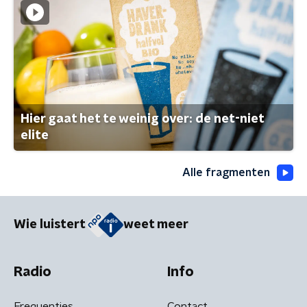
Hier gaat het te weinig over: de net-niet
elite
Alle fragmenten
Wie luistert
weet meer
Radio
Info
Frequenties
Contact