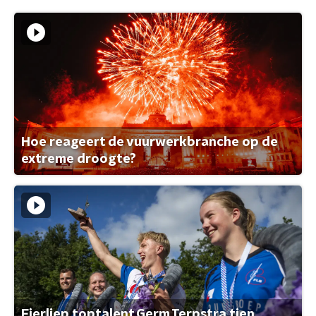
Hoe reageert de vuurwerkbranche op de
extreme droogte?
Fierljep toptalent Germ Terpstra tien