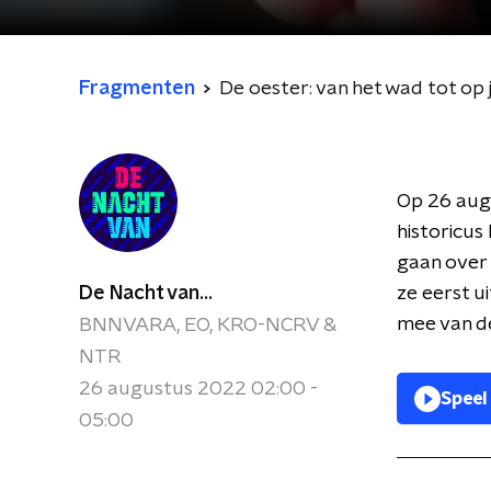
Fragmenten
De oester: van het wad tot op 
Op 26 aug
historicus
gaan over 
De Nacht van...
ze eerst 
mee van d
BNNVARA, EO, KRO-NCRV &
NTR
26 augustus 2022 02:00 -
Speel
05:00