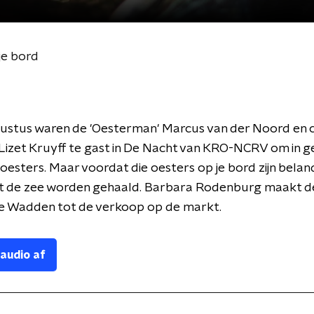
je bord
ustus waren de 'Oesterman' Marcus van der Noord en cu
 Lizet Kruyff te gast in De Nacht van KRO-NCRV om in g
oesters. Maar voordat die oesters op je bord zijn bela
uit de zee worden gehaald. Barbara Rodenburg maakt d
e Wadden tot de verkoop op de markt.
 audio af