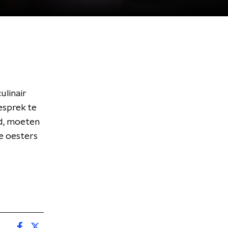
linair
esprek te
nd, moeten
e oesters