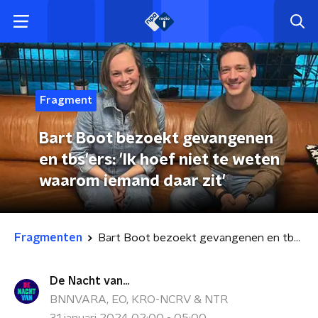
Fragment
Bart Boot bezoekt gevangenen
en tbs'ers: 'Ik hoef niet te weten
waarom iemand daar zit'
Fragmenten
Bart Boot bezoekt gevangenen en tbs'ers: 'Ik hoef niet te weten waarom iemand daar zit'
De Nacht van...
BNNVARA, EO, KRO-NCRV & NTR