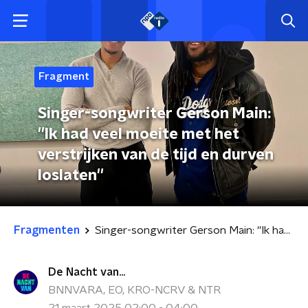
Fragment
Singer-songwriter Gerson Main:
''Ik had veel moeite met het
verstrijken van de tijd en durven
loslaten''
Fragmenten
Singer-songwriter Gerson Main: ''Ik had veel moeite met het verstrijken van de tijd en durven loslaten''
De Nacht van...
BNNVARA, EO, KRO-NCRV & NTR