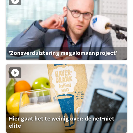
'Zonsverduistering megalomaan project'
Hier gaat het te weinig over: de net-niet
elite