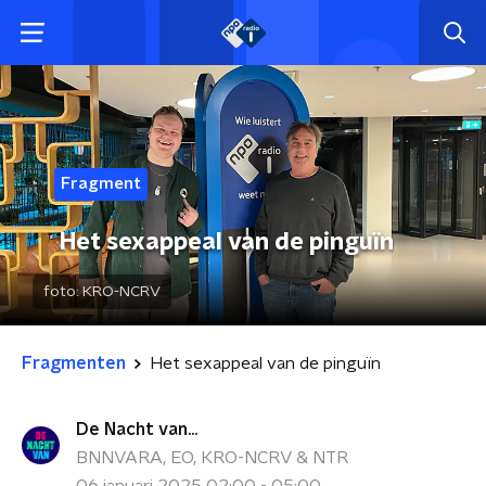
Fragment
Het sexappeal van de pinguïn
foto:
KRO-NCRV
Fragmenten
Het sexappeal van de pinguïn
De Nacht van...
BNNVARA, EO, KRO-NCRV & NTR