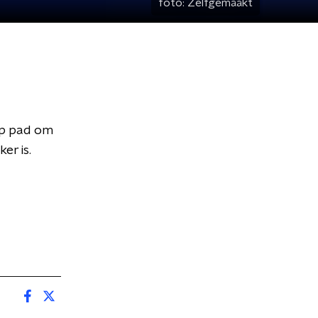
foto:
Zelfgemaakt
op pad om
er is.