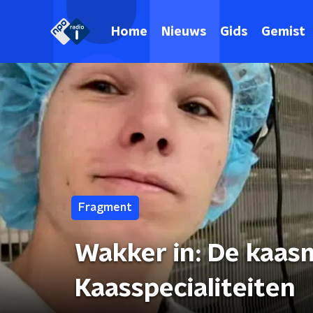
Home
Nieuws
Gids
Gemist
Fragment
Wakker in: De kaas
Kaasspecialiteiten