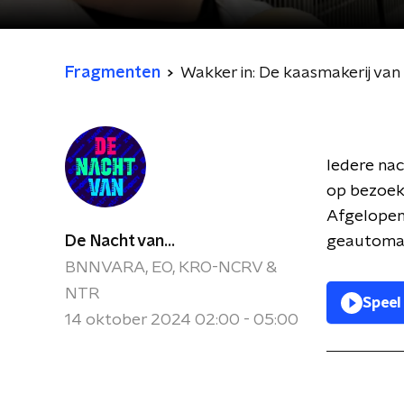
Fragmenten
Wakker in: De kaasmakerij van
Iedere na
op bezoek 
Afgelopen 
De Nacht van...
geautomat
BNNVARA, EO, KRO-NCRV &
NTR
Speel
14 oktober 2024 02:00 - 05:00