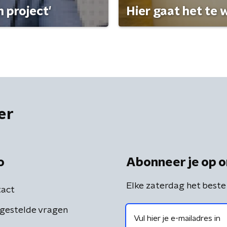
 project'
Hier gaat het te w
er
o
Abonneer je op o
Elke zaterdag het beste
act
gestelde vragen