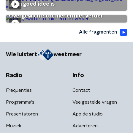
geen goed idee is
Overgewicht: tot hier en niet verder
Alle fragmenten
Wie luistert
weet meer
Radio
Info
Frequenties
Contact
Programma's
Veelgestelde vragen
Presentatoren
App de studio
Muziek
Adverteren