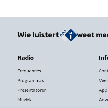
Wie luistert
weet me
Radio
Inf
Frequenties
Cont
Programma's
Veel
Presentatoren
App 
Muziek
Adv