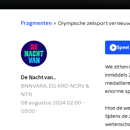
Fragmenten
Olympische zeilsport vernieuw
Speel
We zitten 
inmiddels
De Nacht van...
medaillere
BNNVARA, EO, KRO-NCRV &
enorme sp
NTR
08 augustus 2024 02:00 -
Hoe de wet
05:00
tijdens d
wetenscha