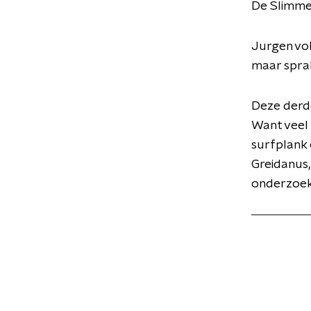
De Slimme
Jurgen vol
maar spra
Deze derde
Want veel
surfplank 
Greidanus,
onderzoek 