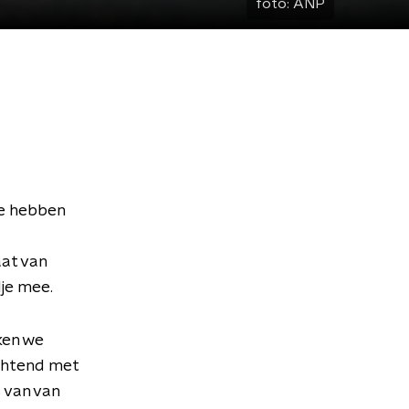
foto:
ANP
We hebben
aat van
je mee.
ken we
chtend met
s van van