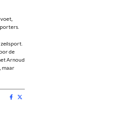
 voet,
porters.
zeilsport.
oor de
 met Arnoud
r, maar