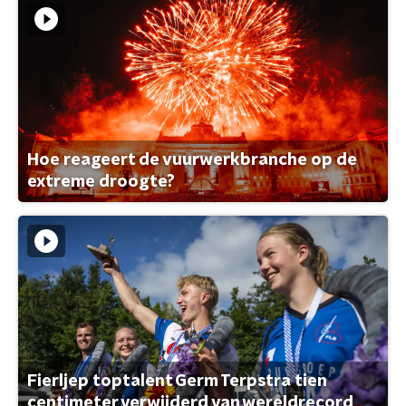
Hoe reageert de vuurwerkbranche op de
extreme droogte?
Fierljep toptalent Germ Terpstra tien
centimeter verwijderd van wereldrecord