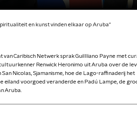
iritualiteit en kunst vinden elkaar op Aruba''
t van Caribisch Netwerk sprak Guillliano Payne met cur
 cultuurkenner Renwick Heronimo uit Aruba over de le
n San Nicolas, Sjamanisme, hoe de Lago-raffinaderij het
ele eiland voorgoed veranderde en Padú Lampe, de gro
an Aruba.