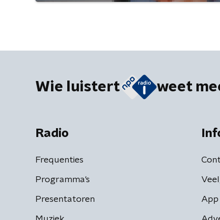
Wie luistert
weet me
Radio
Inf
Frequenties
Cont
Programma's
Veel
Presentatoren
App 
Muziek
Adv