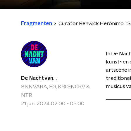
Fragmenten
Curator Renwick Heronimo: ''Sp
In De Nach
kunst- en
artscene i
De Nacht van...
tradition
musicus v
BNNVARA, EO, KRO-NCRV &
NTR
21 juni 2024 02:00 - 05:00