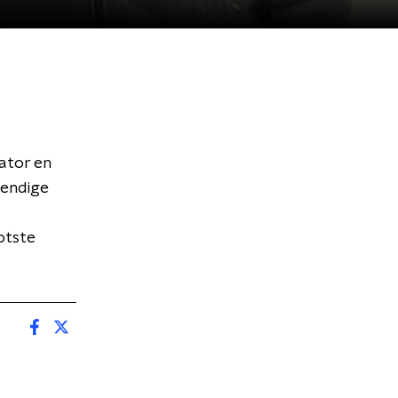
ator en
vendige
otste