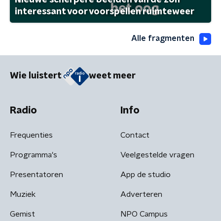
Nieuwe scherpere beelden van de zon
interessant voor voorspellen ruimteweer
Alle fragmenten
Wie luistert
weet meer
Radio
Info
Frequenties
Contact
Programma's
Veelgestelde vragen
Presentatoren
App de studio
Muziek
Adverteren
Gemist
NPO Campus