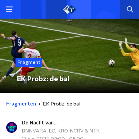
Fragment
EK Probz: de bal
Fragmenten
EK Probz: de bal
De Nacht van...
BNNVARA, EO, KRO-NCRV & NTR