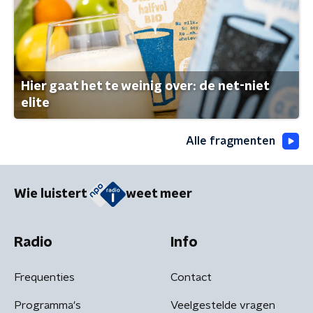
Hier gaat het te weinig over: de net-niet
elite
Alle fragmenten
Wie luistert
weet meer
Radio
Info
Frequenties
Contact
Programma's
Veelgestelde vragen