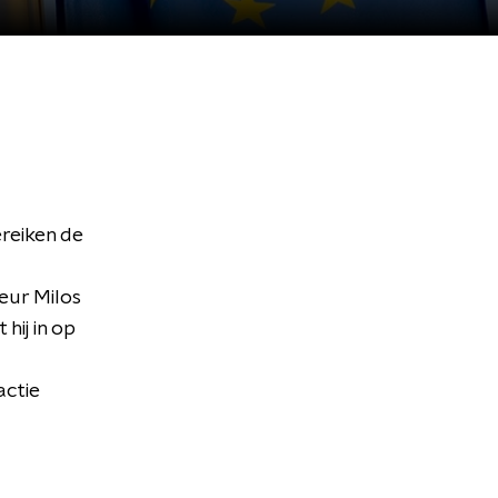
reiken de
teur Milos
hij in op
actie