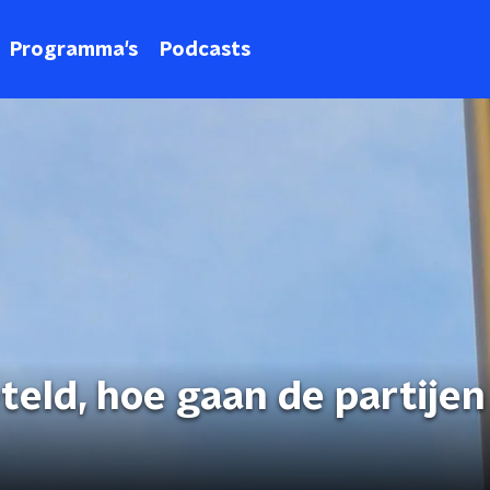
Programma's
Podcasts
eld, hoe gaan de partijen