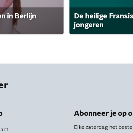
 in Berlijn
De heilige Fransi
jongeren
er
o
Abonneer je op o
Elke zaterdag het beste
act