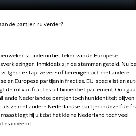
aan de partijen nu verder?
pen weken stonden in het teken van de Europese
verkiezingen. Inmiddels zijn de stemmen geteld. Nu be
e volgende stap: ze ver- of herenigen zich met andere
e en Europese partijen in fracties. EU-specialist en au
t de rol van fracties uit binnen het parlement. Ook gaat 
illende Nederlandse partijen toch hun identiteit blijven
 als ze met andere Nederlandse partijen in dezelfde fr
arnaast legt hij uit dat het kleine Nederland toch veel
ities inneemt.