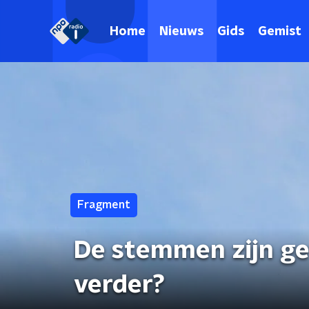
Home
Nieuws
Gids
Gemist
Fragment
De stemmen zijn get
verder?