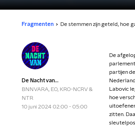
Fragmenten
De stemmen zijn geteld, hoe g
De afgelo
parlements
partijen d
De Nacht van...
Nederlands
Labovic leg
BNNVARA, EO, KRO-NCRV &
hoe versch
NTR
uitoefenen
10 juni 2024 02:00 - 05:00
zitten. Da
sleutelpos