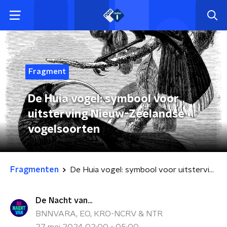
Fragment
De Huia vogel: symbool voor
uitsterving Nieuw-Zeelandse
vogelsoorten
Fragmenten
De Huia vogel: symbool voor uitsterving Nieuw-Zeelandse vogelsoorten
De Nacht van...
BNNVARA, EO, KRO-NCRV & NTR