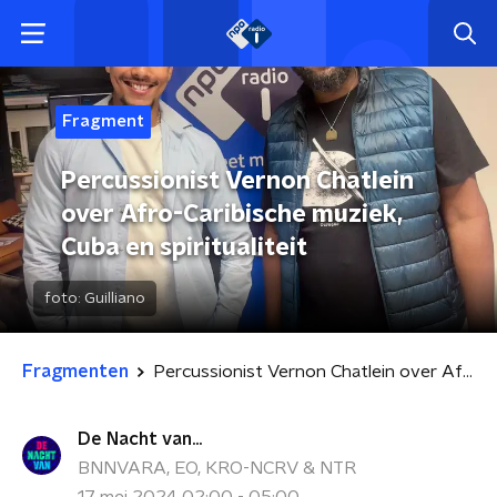
Fragment
Percussionist Vernon Chatlein
over Afro-Caribische muziek,
Cuba en spiritualiteit
foto:
Guilliano
Fragmenten
Percussionist Vernon Chatlein over Afro-Caribische muziek, Cuba en spiritualiteit
De Nacht van...
BNNVARA, EO, KRO-NCRV & NTR