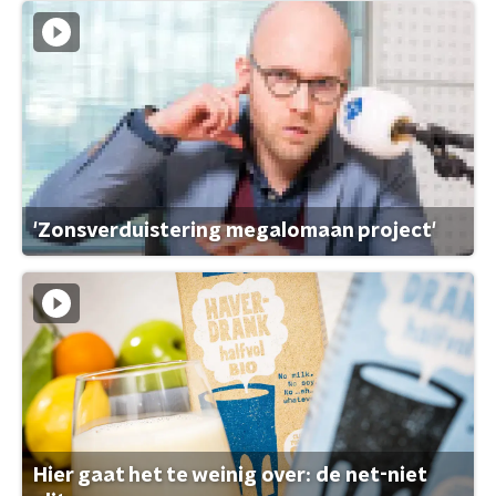
'Zonsverduistering megalomaan project'
Hier gaat het te weinig over: de net-niet