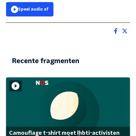
Speel audio af
Recente fragmenten
Camouflage t-shirt moet lhbti-activisten