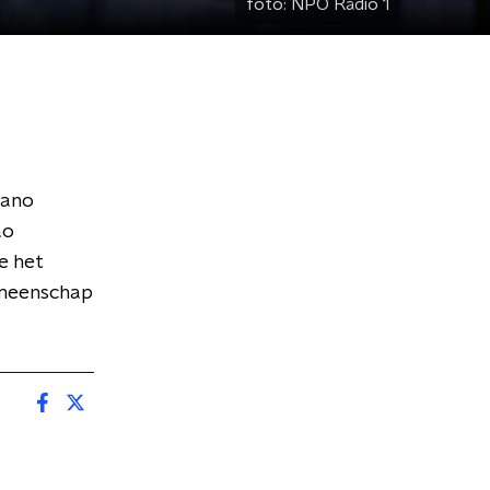
foto:
NPO Radio 1
iano
ao
e het
emeenschap