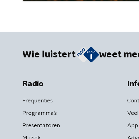
Wie luistert
weet me
Radio
Inf
Frequenties
Cont
Programma's
Veel
Presentatoren
App 
Muziek
Adv