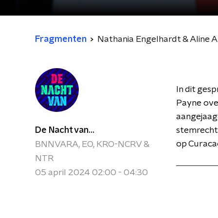
Fragmenten
Nathania Engelhardt & Aline 
In dit ges
Payne ove
aangejaag
De Nacht van...
stemrecht
op Curaca
BNNVARA, EO, KRO-NCRV &
NTR
05 april 2024 02:00 - 04:30