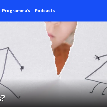
Programma's
Podcasts
s?