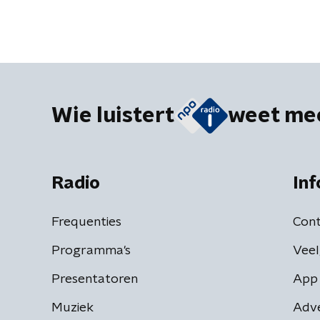
Wie luistert
weet me
Radio
Inf
Frequenties
Cont
Programma's
Veel
Presentatoren
App 
Muziek
Adv