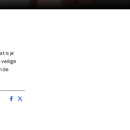
t is je
veilige
n de