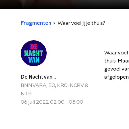
Fragmenten
Waar voel jij je thuis?
Waar voel j
thuis. Maa
gevoel va
De Nacht van...
afgelopen 
BNNVARA, EO, KRO-NCRV &
NTR
06 juli 2022 02:00 - 05:00