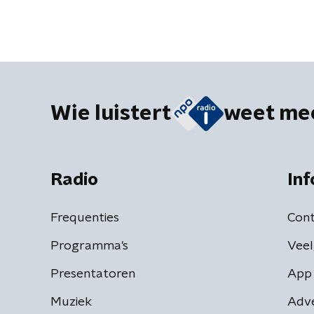
Wie luistert
weet me
Radio
Inf
Frequenties
Cont
Programma's
Veel
Presentatoren
App 
Muziek
Adv