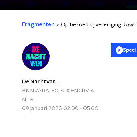
Fragmenten
Op bezoek bij vereniging Jow!
Speel
De Nacht van...
BNNVARA, EO, KRO-NCRV &
NTR
09 januari 2023 02:00 - 05:00