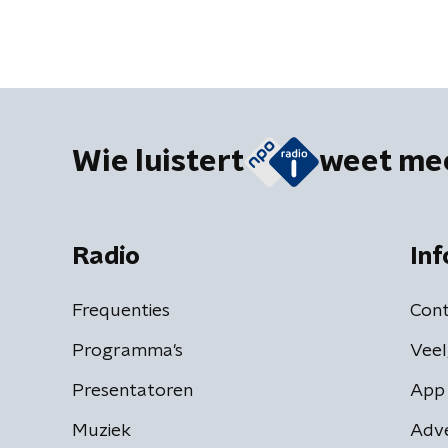
Wie luistert
weet me
Radio
Inf
Frequenties
Cont
Programma's
Veel
Presentatoren
App 
Muziek
Adv