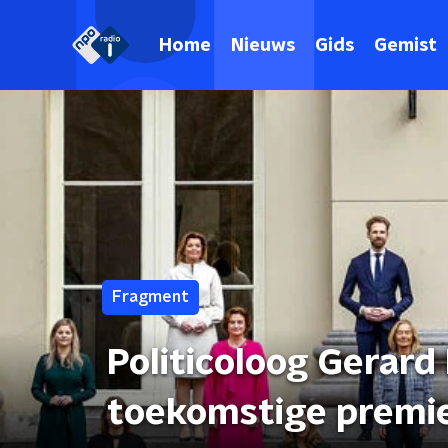
Home
Nieuws
Gids
Gemist
Fragment
Politicoloog Gerard
toekomstige premi