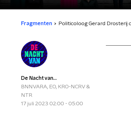
Fragmenten
Politicoloog Gerard Drosterij
De Nacht van...
BNNVARA, EO, KRO-NCRV &
NTR
17 juli 2023 02:00 - 05:00