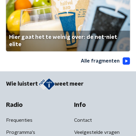
Hier gaat het te weinig over: de net-niet
elite
Alle fragmenten
Wie luistert
weet meer
Radio
Info
Frequenties
Contact
Programma's
Veelgestelde vragen