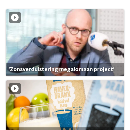
'Zonsverduistering megalomaan project'