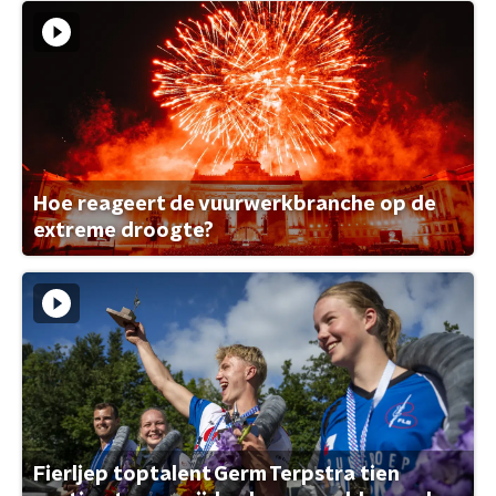
Hoe reageert de vuurwerkbranche op de
extreme droogte?
Fierljep toptalent Germ Terpstra tien