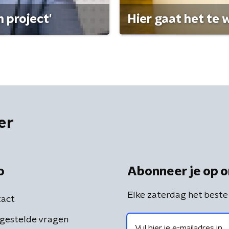
 project'
Hier gaat het te w
er
o
Abonneer je op o
Elke zaterdag het beste
act
gestelde vragen