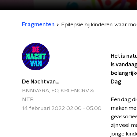
Fragmenten
Epilepsie bij kinderen: waar mo
Het is natu
is vandaag
belangrijk
De Nacht van...
Dag.
BNNVARA, EO, KRO-NCRV &
NTR
Een dag di
maken met
14 februari 2022 02:00 - 05:00
geassociee
zijn veel 
jonge kind