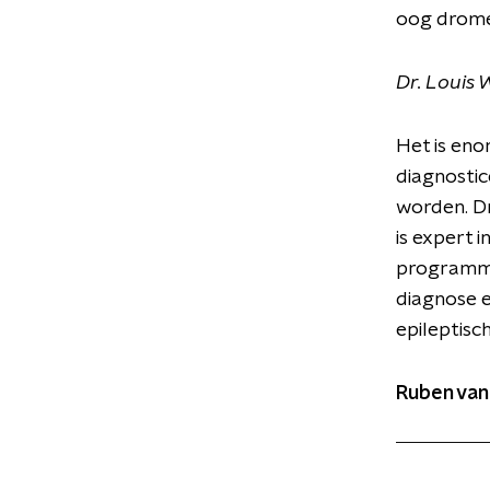
oog dromer
Dr. Louis 
Het is eno
diagnosti
worden. D
is expert i
programma
diagnose e
epileptisc
Ruben van