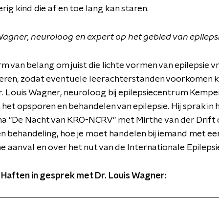
ig kind die af en toe lang kan staren.
Wagner, neuroloog en expert op het gebied van epilepsi
rm van belang om juist die lichte vormen van epilepsie v
ceren, zodat eventuele leerachterstanden voorkomen 
r. Louis Wagner, neuroloog bij epilepsiecentrum Kemp
n het opsporen en behandelen van epilepsie. Hij sprak in 
 "De Nacht van KRO-NCRV" met Mirthe van der Drift 
n behandeling, hoe je moet handelen bij iemand met ee
he aanval en over het nut van de Internationale Epileps
 Haften in gesprek met Dr. Louis Wagner: