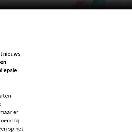
het nieuws
een
ilepsie
laten
k
 maar er
omend bij
 een op het