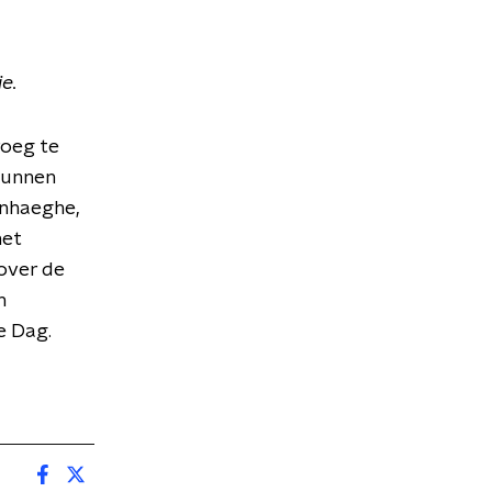
e.
roeg te
kunnen
enhaeghe,
het
over de
n
ie Dag.