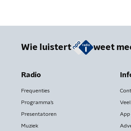
Wie luistert
weet me
Radio
Inf
Frequenties
Cont
Programma's
Veel
Presentatoren
App 
Muziek
Adv