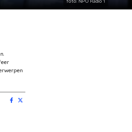
foto:
NPO Radio 1
n.
feer
derwerpen