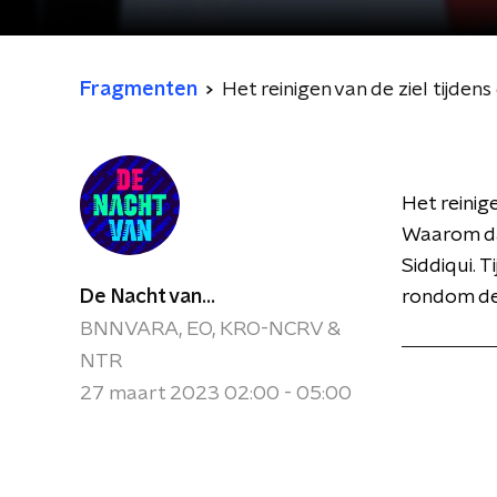
Fragmenten
Het reinigen van de ziel tijde
Het reinig
Waarom dat
Siddiqui.
De Nacht van...
rondom d
BNNVARA, EO, KRO-NCRV &
NTR
27 maart 2023 02:00 - 05:00