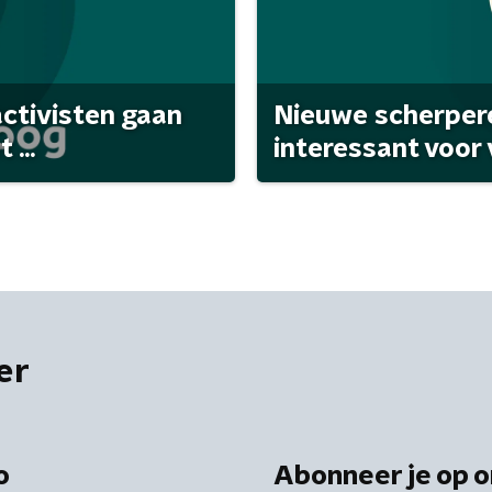
activisten gaan
Nieuwe scherpere
...
interessant voor
er
o
Abonneer je op o