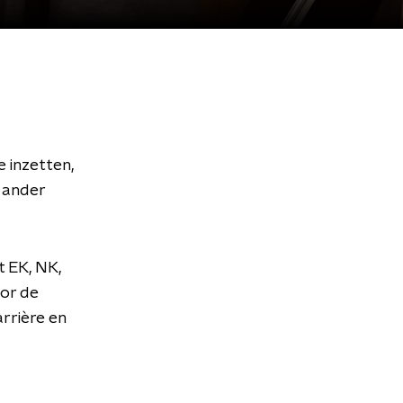
e inzetten,
n ander
t EK, NK,
oor de
arrière en