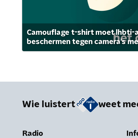
Camouflage t-shirt moet lhbti-
beschermen tegen camera's met 
Wie luistert
weet me
Radio
Inf