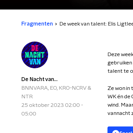
Fragmenten
De week van talent: Elis Ligtle
Deze week 
gebruiken 
talent te 
De Nacht van...
BNNVARA, EO, KRO-NCRV &
Ze won in 
NTR
WK én de O
wind. Maar 
25 oktober 2023 02:00 -
vannacht zi
05:00