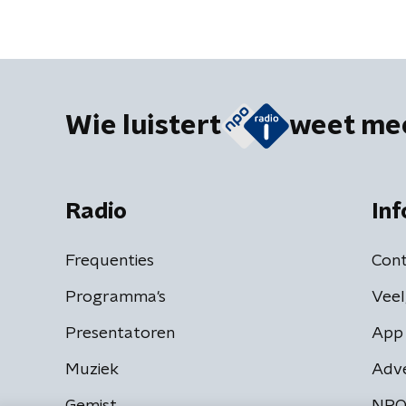
Wie luistert
weet me
Radio
Inf
Frequenties
Cont
Programma's
Veel
Presentatoren
App 
Muziek
Adv
Gemist
NPO