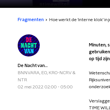
Fragmenten
Hoe werkt de ‘interne klok’ in 
Minuten, s
gebruiken 
op tijd zi
De Nacht van...
BNNVARA, EO, KRO-NCRV &
Wetenscha
NTR
Rijksunive
onderzoeke
02 mei 2022 02:00 - 05:00
Verslaggev
TIME WILL 