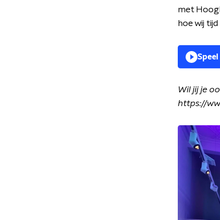
met Hoogl
hoe wij tij
Speel
Wil jij je
https://ww