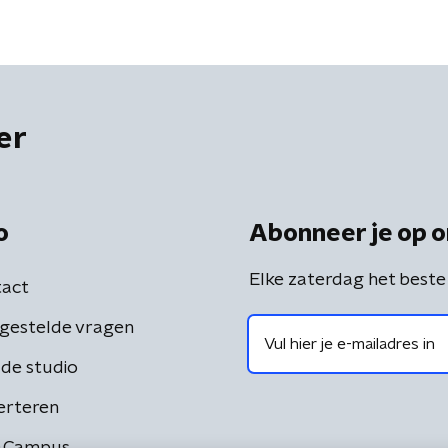
er
o
Abonneer je op o
Elke zaterdag het beste
act
gestelde vragen
de studio
erteren
 Campus