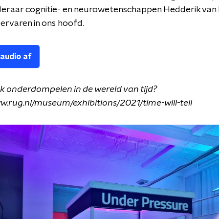
eraar cognitie- en neurowetenschappen Hedderik van R
d ervaren in ons hoofd.
 audio af
 ook onderdompelen in de wereld van tijd?
w.rug.nl/museum/exhibitions/2021/time-will-tell