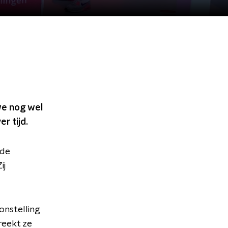
we nog wel
r tijd.
 de
ij
onstelling
reekt ze