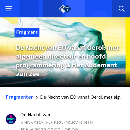
Fragment
De Nacht van EO vanaf Oerol: met
algemeen directeur en hoofd
programmering & Het Audement
aan zee
Fragmenten
De Nacht van EO vanaf Oerol: met algemeen directeur en hoofd programmering & Het Audement aan zee
De Nacht van...
BNNVARA, EO, KRO-NCRV & NTR