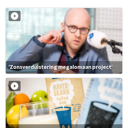
'Zonsverduistering megalomaan project'