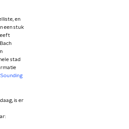
liste, en
n een stuk
heeft
 Bach
n
hele stad
ormatie
 Sounding
aag, is er
ar: