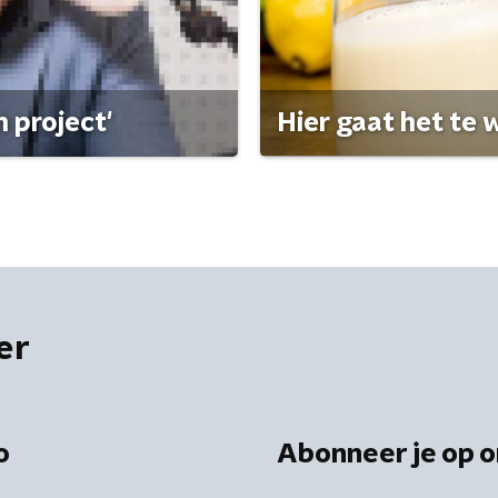
 project'
Hier gaat het te w
er
o
Abonneer je op o