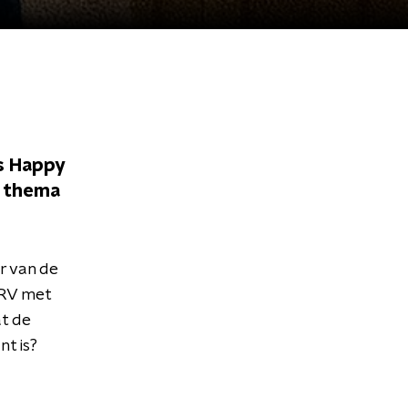
s Happy
t thema
r van de
CRV met
at de
nt is?