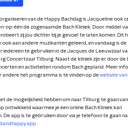
 audio af
organiseren van de Happy Bachdag is Jacqueline ook cel
één-op-één de zogenaamde Bach Kliniek. Door middel va
obeert zij jou dichter bij je gevoel te laten komen. Dit 
 ook aan andere muzikanten geleerd, en vandaag is de
or iedereen te gebruiken in de Jacques de Leeuwzaal va
 Concertzaal Tilburg. Naast de kliniek zijn er door de 
certen en activiteiten rondom Bach gepland. Meer inf
r andere het programma is te vinden op de
website van
iet de mogelijkheid hebben om naar Tilburg te gaan vand
p ontwikkeld waarmee je een online Bach Kliniek kan
De app is te gebruiken door via je telefoon te gaan na
dandhappy.app
.