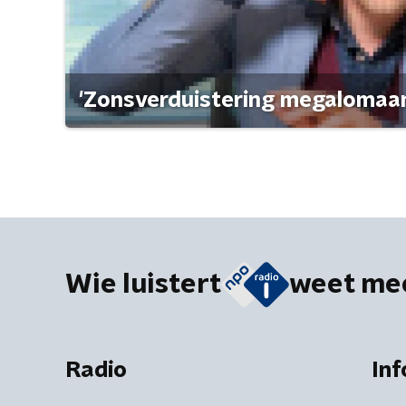
'Zonsverduistering megalomaan
Wie luistert
weet me
Radio
Inf