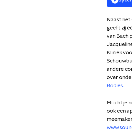
Speel
Naast het 
geeft zij 
van Bach pr
Jacqueline
Kliniek vo
Schouwburg
andere con
over onde
Bodies
.
Mocht je n
ook een ap
meemaken. 
www.soun