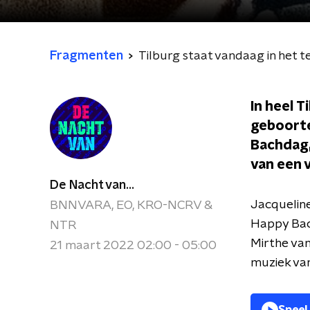
Fragmenten
Tilburg staat vandaag in het t
In heel 
geboorte
Bachdag,
van een 
De Nacht van...
Jacqueline
BNNVARA, EO, KRO-NCRV &
Happy Bach
NTR
Mirthe van
21 maart 2022 02:00 - 05:00
muziek van