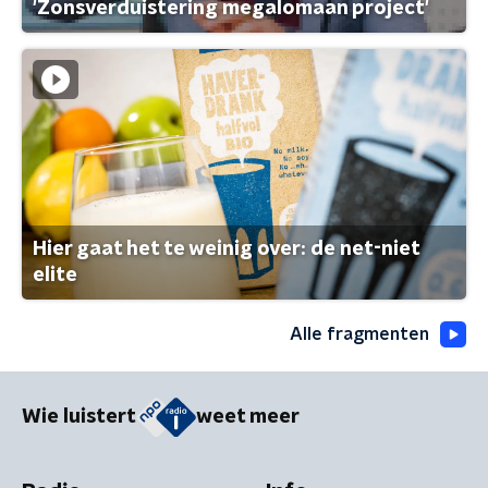
'Zonsverduistering megalomaan project'
Hier gaat het te weinig over: de net-niet
elite
Alle fragmenten
Wie luistert
weet meer