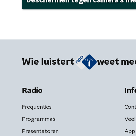
beschermen tegen camera's met 
Wie luistert
weet me
Radio
Inf
Frequenties
Cont
Programma's
Veel
Presentatoren
App 