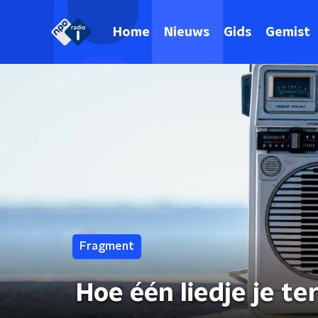
Home
Nieuws
Gids
Gemist
Fragment
Hoe één liedje je te