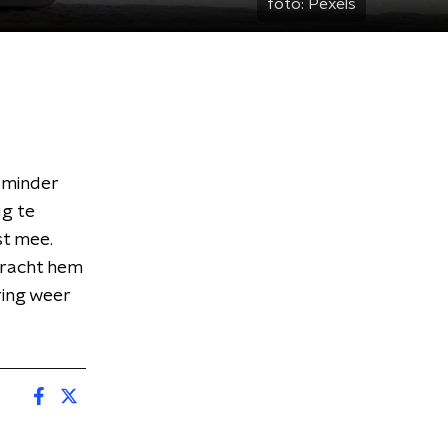
foto:
Pexels
 minder
ug te
st mee.
bracht hem
ring weer