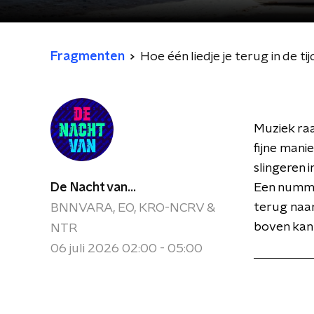
Fragmenten
Hoe één liedje je terug in de ti
Muziek raa
fijne mani
slingeren 
De Nacht van...
Een nummer
terug naar
BNNVARA, EO, KRO-NCRV &
boven kan h
NTR
06 juli 2026 02:00 - 05:00