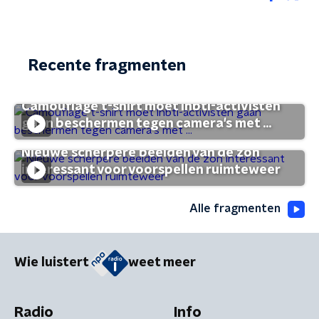
Recente fragmenten
Camouflage t-shirt moet lhbti-activisten
gaan beschermen tegen camera's met ...
Nieuwe scherpere beelden van de zon
interessant voor voorspellen ruimteweer
Alle fragmenten
Wie luistert
weet meer
Radio
Info