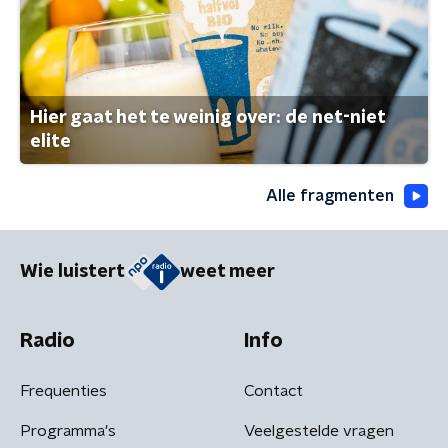
Hier gaat het te weinig over: de net-niet
elite
Alle fragmenten
Wie luistert
weet meer
Radio
Info
Frequenties
Contact
Programma's
Veelgestelde vragen