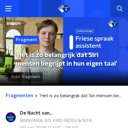
Fragment
'Het is zo belangrijk dat Siri
mensen begrijpt in hun eigen taal'
foto:
fragment
Fragmenten
'Het is zo belangrijk dat Siri mensen begrijpt in hun eigen taal'
De Nacht van...
BNNVARA, EO, KRO-NCRV & NTR