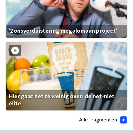
'Zonsverduistering megalomaan project'
Hier gaat het te weinig over: de net-niet
elite
Alle fragmenten