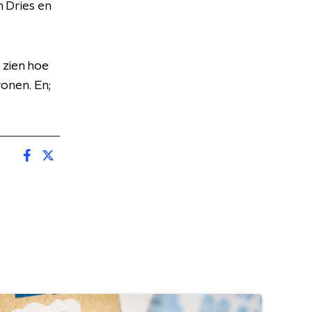
 Dries en
 zien hoe
onen. En;