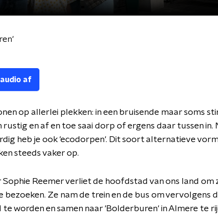
ren'
 audio af
nen op allerlei plekken: in een bruisende maar soms st
n rustig en af en toe saai dorp of ergens daar tussen in.
ig heb je ook 'ecodorpen'. Dit soort alternatieve vor
en steeds vaker op.
 Sophie Reemer verliet de hoofdstad van ons land om 
e bezoeken. Ze nam de trein en de bus om vervolgens 
te worden en samen naar 'Bolderburen' in Almere te ri