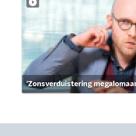
'Zonsverduistering megalomaan