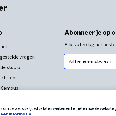
er
o
Abonneer je op o
Elke zaterdag het beste
act
gestelde vragen
de studio
erteren
 Campus