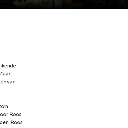
inkende
 Maar,
men van
zo'n
door Roos
jden. Roos