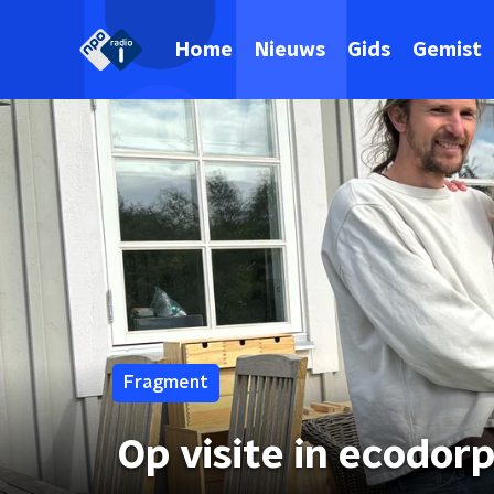
Home
Nieuws
Gids
Gemist
Fragment
Op visite in ecodor