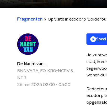
Fragmenten
Op visite in ecodorp 'Bolderbu
Speel
Je kunt wo
stad, in ee
De Nacht van...
tegenwoord
BNNVARA, EO, KRO-NCRV &
wonen duik
NTR
26 mei 2025 02:00 - 05:00
Redacteur
ecodorp t
opgehaald 