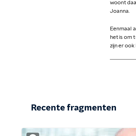
woont daar
Joanna.
Eenmaal a
het is om 
zijn er oo
Recente fragmenten