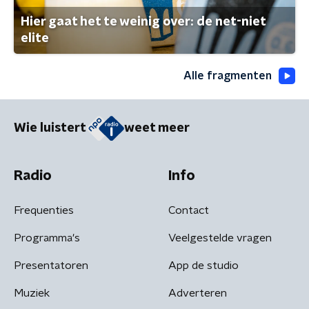
Hier gaat het te weinig over: de net-niet
elite
Alle fragmenten
Wie luistert
weet meer
Radio
Info
Frequenties
Contact
Programma's
Veelgestelde vragen
Presentatoren
App de studio
Muziek
Adverteren