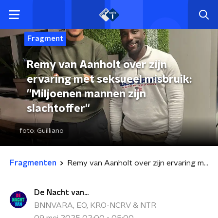
Fragment
Remy van Aanholt over zijn
ervaring met seksueel misbruik:
''Miljoenen mannen zijn
slachtoffer''
foto:
Guilliano
Fragmenten
Remy van Aanholt over zijn ervaring met seksueel misbruik: ''Miljoenen mannen zijn slachtoffer''
De Nacht van...
BNNVARA, EO, KRO-NCRV & NTR