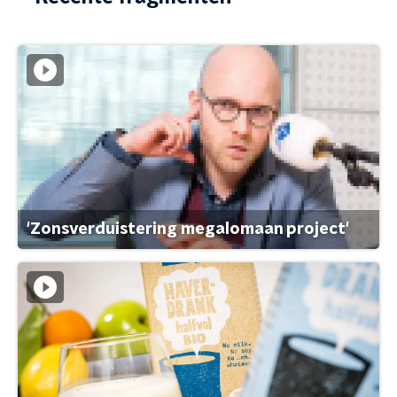
'Zonsverduistering megalomaan project'