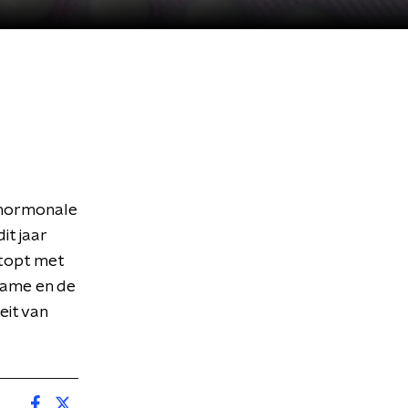
 hormonale
it jaar
stopt met
name en de
eit van