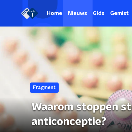
Home
Nieuws
Gids
Gemist
Fragment
Waarom stoppen st
anticonceptie?