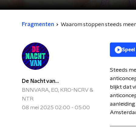
Fragmenten
Waarom stoppen steeds meer 
Speel
Steeds me
anticoncep
De Nacht van...
blijkt dat
BNNVARA, EO, KRO-NCRV &
anticoncep
NTR
aanleiding
08 mei 2025 02:00 - 05:00
Amsterdam