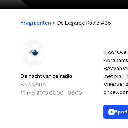
Fragmenten
De Lagarde Radio #36
Floor Over
Abrahams 
Roy van Vi
De nacht van de radio
met Marijn
Vleesverla
BNNVARA
onbewoond 
19 mei 2018 02:00 - 05:00
Speel