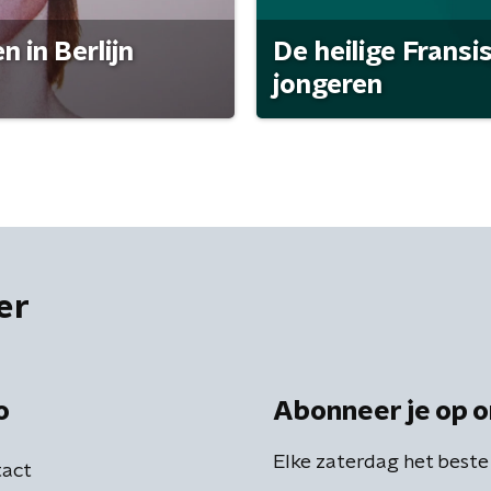
 in Berlijn
De heilige Fransi
jongeren
er
o
Abonneer je op o
Elke zaterdag het beste
act