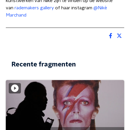
kunstwerken van Nikè zijn te vinden op de website
van
rademakers gallery
of haar instagram
@Nikè
Marchand
Recente fragmenten