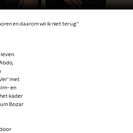
horen en daarom wil ik niet terug”
 leven.
 Abdo,
n
Ver’ met
ilm- en
het kader
seum Bozar
 door