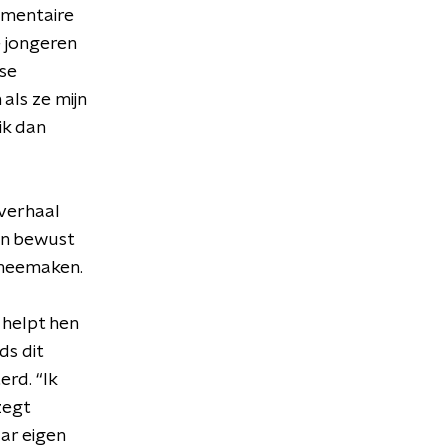
umentaire
e jongeren
dse
ls ze mijn
ik dan
verhaal
en bewust
 meemaken.
 helpt hen
ds dit
rd. “Ik
zegt
ar eigen