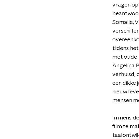
vragen op 
beantwoord
Somalië, 
verschille
overeenko
tijdens he
met oude k
Angelina B
verhuisd,
een dikke 
nieuw leve
mensen mee
In mei is 
film te ma
taalontwik