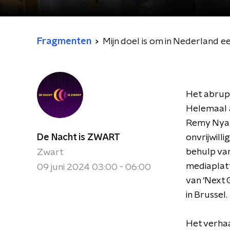
Fragmenten
Mijn doel is om in Nederland ee
Het abrupt
Helemaal al
Remy Nyam
De Nacht is ZWART
onvrijwill
behulp van
Zwart
mediaplat
09 juni 2024 03:00 - 06:00
van ‘Next 
in Brussel.
Het verhaa