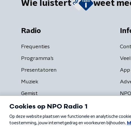
Wie luistert
weet me
Radio
Inf
Frequenties
Cont
Programma's
Veel
Presentatoren
App 
Muziek
Adv
Gemist
NPO
Algemene voorwaarden
Privacybeleid