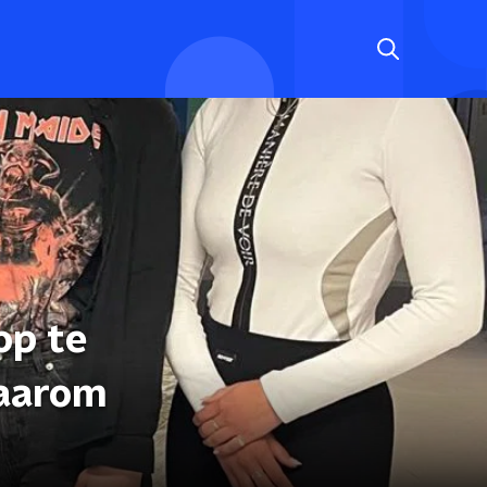
op te
daarom