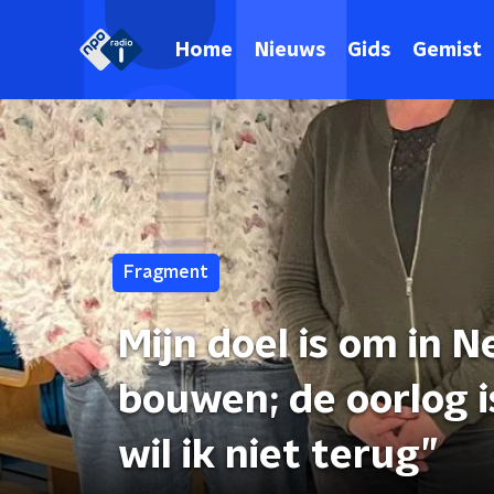
Home
Nieuws
Gids
Gemist
Fragment
Mijn doel is om in 
bouwen; de oorlog i
wil ik niet terug”