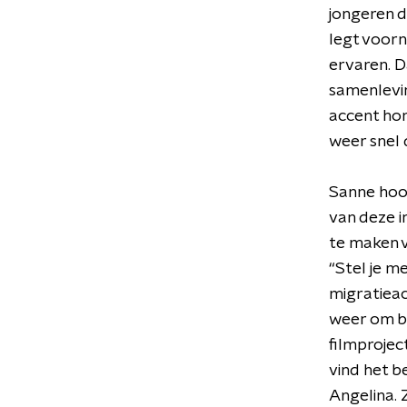
jongeren d
legt voorn
ervaren. D
samenlevi
accent hor
weer snel 
Sanne hoo
van deze i
te maken v
“Stel je m
migratieac
weer om be
filmprojec
vind het b
Angelina. 