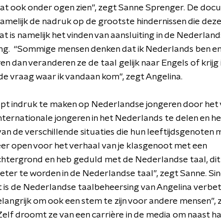
at ook onder ogen zien”, zegt Sanne Sprenger. De doc
amelijk de nadruk op de grootste hindernissen die dez
at is namelijk het vinden van aansluiting in de Nederlan
ng. “Sommige mensen denken dat ik Nederlands ben en a
en dan veranderen ze de taal gelijk naar Engels of krijg 
de vraag waar ik vandaan kom”, zegt Angelina.
pt indruk te maken op Nederlandse jongeren door het 
nternationale jongeren in het Nederlands te delen en h
an de verschillende situaties die hun leeftijdsgenoten
eer open voor het verhaal van je klasgenoot met een
htergrond en heb geduld met de Nederlandse taal, dit
ter te worden in de Nederlandse taal”, zegt Sanne. Sin
t is de Nederlandse taalbeheersing van Angelina verbete
elangrijk om ook een stem te zijn voor andere mensen”, 
Zelf droomt ze van een carrière in de media om naast ha