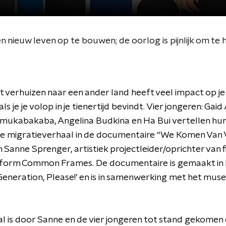
n nieuw leven op te bouwen; de oorlog is pijnlijk om te 
 verhuizen naar een ander land heeft veel impact op je
s je je volop in je tienertijd bevindt. Vier jongeren: Gaid
ukabakaba, Angelina Budkina en Ha Bui vertellen hu
ige migratieverhaal in de documentaire “We Komen Van 
 Sanne Sprenger, artistiek projectleider/oprichter van f
form Common Frames. De documentaire is gemaakt in 
Generation, Please!’ en is in samenwerking met het mu
l is door Sanne en de vier jongeren tot stand gekomen