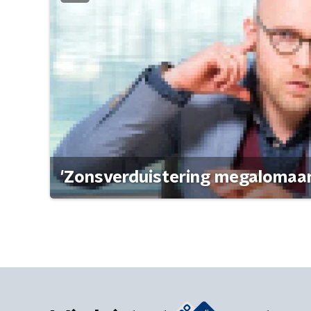
'Zonsverduistering megalomaan