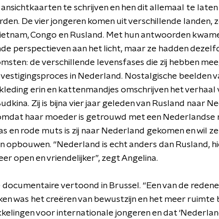
ansichtkaarten te schrijven en hen dit allemaal te laten
en. De vier jongeren komen uit verschillende landen, z
Vietnam, Congo en Rusland. Met hun antwoorden kwam
nde perspectieven aan het licht, maar ze hadden dezelf
msten: de verschillende levensfases die zij hebben m
t vestigingsproces in Nederland. Nostalgische beelden v
leding erin en kattenmandjes omschrijven het verhaal 
udkina. Zij is bijna vier jaar geleden van Rusland naar 
 omdat haar moeder is getrouwd met een Nederlandse
jas en rode muts is zij naar Nederland gekomen en wil ze
n opbouwen. “Nederland is echt anders dan Rusland, hie
r open en vriendelijker”, zegt Angelina.
de documentaire vertoond in Brussel. “Een van de reden
ken was het creëren van bewustzijn en het meer ruimte 
kelingen voor internationale jongeren en dat ‘Nederlan