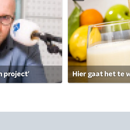
 project'
Hier gaat het te w