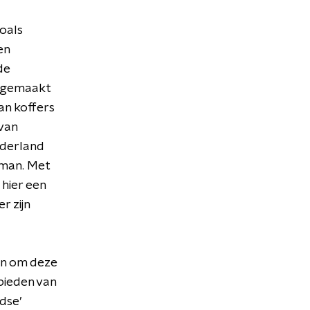
oals
en
de
eegemaakt
an koffers
van
Nederland
 man. Met
 hier een
r zijn
en om deze
bieden van
dse’