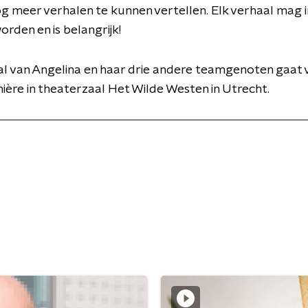
g meer verhalen te kunnen vertellen. Elk verhaal mag
rden en is belangrijk!
l van Angelina en haar drie andere teamgenoten gaat v
emière in theaterzaal Het Wilde Westen in Utrecht.