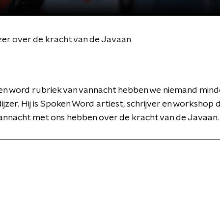
zer over de kracht van de Javaan
ken word rubriek van vannacht hebben we niemand mind
ijzer. Hij is Spoken Word artiest, schrijver en workshop d
annacht met ons hebben over de kracht van de Javaan.