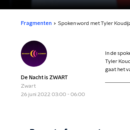
Fragmenten
Spoken word met Tyler Koudij
In de spo
Tyler Koud
gaat het v
De Nacht is ZWART
Zwart
26 juni 2022 03:00 - 06:00