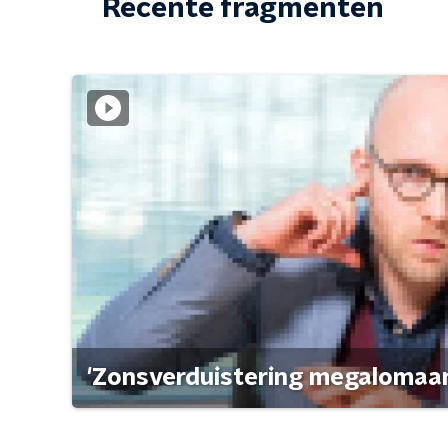
Recente fragmenten
'Zonsverduistering megalomaan