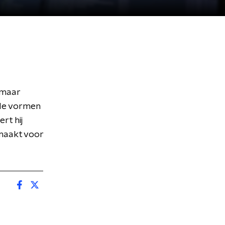
 maar
nde vormen
rt hij
emaakt voor