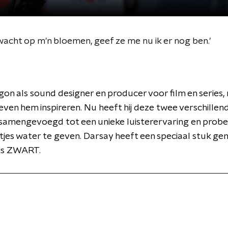
acht op m'n bloemen, geef ze me nu ik er nog ben.'
on als sound designer en producer voor film en series,
even hem inspireren. Nu heeft hij deze twee verschille
samengevoegd tot een unieke luisterervaring en probee
tjes water te geven. Darsay heeft een speciaal stuk g
 is ZWART.