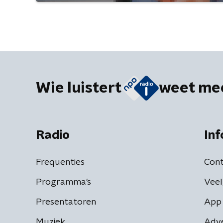
Wie luistert
weet me
Radio
Inf
Frequenties
Cont
Programma's
Veel
Presentatoren
App 
Muziek
Adv