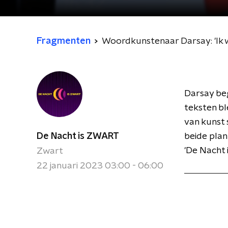
Fragmenten
Woordkunstenaar Darsay: 'Ik w
Darsay beg
teksten bl
van kunst 
De Nacht is ZWART
beide plan
'De Nacht
Zwart
22 januari 2023 03:00 - 06:00