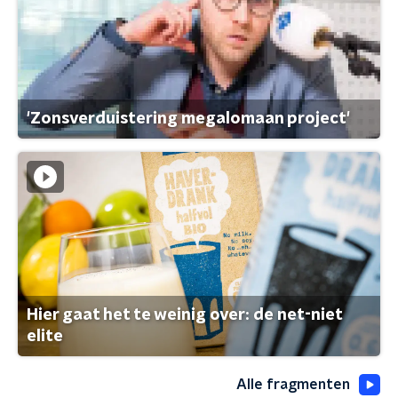
'Zonsverduistering megalomaan project'
Hier gaat het te weinig over: de net-niet
elite
Alle fragmenten